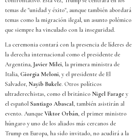
confrontativo. Esta vez, Trump se centrará en los
temas de "unidad y éxito", aunque también abordará
temas como la migración ilegal, un asunto polémico
que siempre ha vinculado con la inseguridad.
La ceremonia contará con la presencia de líderes de
la derecha internacional como el presidente de
Argentina,
Javier Milei
, la primera ministra de
Italia,
Giorgia Meloni
, y el presidente de El
Salvador,
Nayib Bukele
. Otros políticos
ultraderechistas, como el británico
Nigel Farage
y
el español
Santiago Abascal
, también asistirán al
evento. Aunque
Viktor Orbán
, el primer ministro
húngaro y uno de los aliados más cercanos de
Trump en Europa, ha sido invitado, no acudirá a la