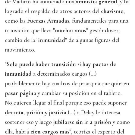
de Maduro ha anunciado una
amnistía general
, y ha
logrado el respaldo de otros actores del
chavismo
,
como las
Fuerzas Armadas
, fundamentales para una
transición que lleva "
muchos años
" gestándose a
cambio de la "
inmunidad
" de algunas figuras del
movimiento.
"
Solo puede haber transición si hay pactos de
inmunidad
a determinados cargos (...)
probablemente hay cuadros de jerarquía que quieren
pasar página
y cambiar su posición en el tablero.
No quieren llegar al final porque eso puede suponer
derrota, prisión y justicia
(...) a Delcy le interesa
sostener eso y luego
jubilarse sin ir a prisión
y como
ella, habrá
cien cargos más
", teoriza el experto del