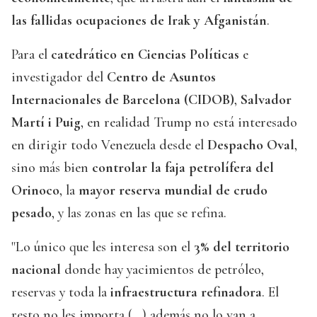
las fallidas ocupaciones de Irak y Afganistán
.
Para el
catedrático en Ciencias Políticas
e
investigador del
Centro de Asuntos
Internacionales de Barcelona (CIDOB)
,
Salvador
Martí i Puig
, en realidad Trump no está interesado
en dirigir todo Venezuela desde el
Despacho Oval
,
sino más bien
controlar la faja petrolífera del
Orinoco
, la
mayor reserva mundial de crudo
pesado
, y las zonas en las que se refina.
"Lo único que les interesa son el
3% del territorio
nacional
donde hay yacimientos de petróleo,
reservas y toda la
infraestructura refinadora
. El
resto no les importa (...) además no lo van a