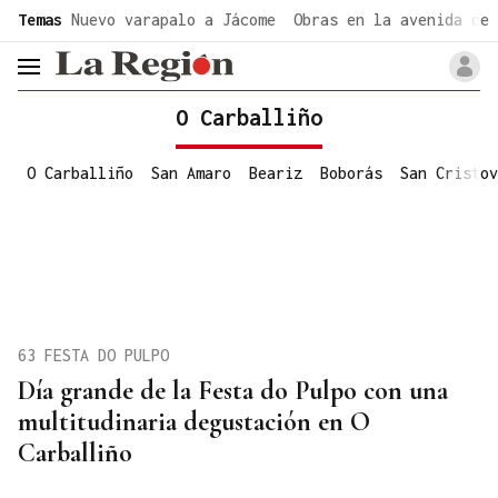
common.go-to-content
Temas
Nuevo varapalo a Jácome
Obras en la avenida de 
header.menu.open
O Carballiño
O Carballiño
San Amaro
Beariz
Boborás
San Cristov
63 FESTA DO PULPO
Día grande de la Festa do Pulpo con una
multitudinaria degustación en O
Carballiño