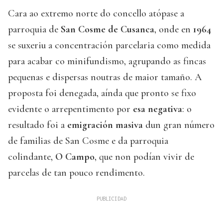
Cara ao extremo norte do concello atópase a
parroquia de
San Cosme de Cusanca
, onde en
1964
se suxeriu a concentración parcelaria como medida
para acabar co minifundismo, agrupando as fincas
pequenas e dispersas noutras de maior tamaño. A
proposta foi denegada, aínda que pronto se fixo
evidente o arrepentimento por
esa negativa
: o
resultado foi a
emigración masiva
dun gran número
de familias de San Cosme e da parroquia
colindante,
O Campo
, que non podían vivir de
parcelas de tan pouco rendimento.