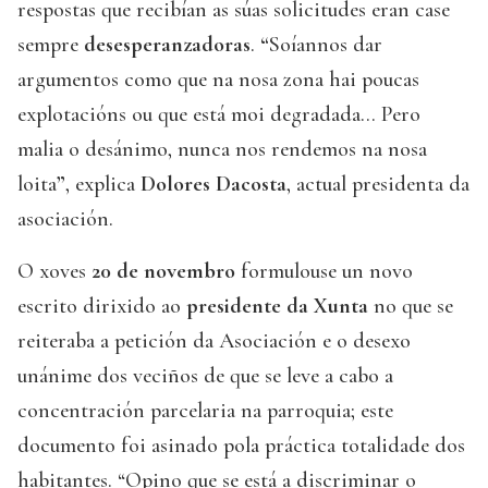
respostas que recibían as súas solicitudes eran case
sempre
desesperanzadoras
.
“
Soíannos dar
argumentos como que na nosa zona hai poucas
explotacións ou que está moi degradada... Pero
malia o desánimo, nunca nos rendemos na nosa
loita
”
, explica
Dolores Dacosta
, actual presidenta da
asociación.
O xoves
20 de novembro
formulouse un novo
escrito dirixido ao
presidente da Xunta
no que se
reiteraba a petición da Asociación e o desexo
unánime dos veciños de que se leve a cabo a
concentración parcelaria na parroquia; este
documento foi asinado pola práctica totalidade dos
habitantes. “Opino que se está a discriminar o