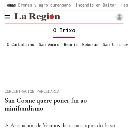
common.go-to-content
Temas
Drones y agro ourensano
Incendio en Baltar
Fes
header.menu.open
O Irixo
O Carballiño
San Amaro
Beariz
Boborás
San Cristov
CONCENTRACIÓN PARCELARIA
San Cosme quere poñer fin ao
minifundismo
A Asociación de Veciños desta parroquia do Irixo