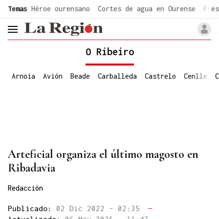
common.go-to-content
Temas
Héroe ourensano
Cortes de agua en Ourense
Pres
header.menu.open
O Ribeiro
Arnoia
Avión
Beade
Carballeda
Castrelo
Cenlle
C
Arteficial organiza el último magosto en
Ribadavia
Redacción
Publicado:
02 Dic 2022 - 02:35
—
Actualizado:
06 May 2026 - 11:47