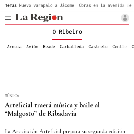
common.go-to-content
Temas
Nuevo varapalo a Jácome
Obras en la avenida de 
header.menu.open
O Ribeiro
Arnoia
Avión
Beade
Carballeda
Castrelo
Cenlle
C
MÚSICA
Arteficial traerá música y baile al
“Malgosto” de Ribadavia
La Asociación Arteficial prepara su segunda edición