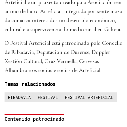
Arteficial é un proxecto creado pola Asociación sen
ánimo de lucro Arteficial, integrada por xente moza
da comarca interesados no desenrolo económico,
cultural e a supervivencia do medio rural en Galicia.
O Festival Arteficial está patrocinado polo Concello
de Ribadavia, Deputación de Ourense, Doppler
Xestión Cultural, Cruz Vermella, Cervezas
Alhambra e os socios e socias de Arteficial.
Temas relacionados
RIBADAVIA
FESTIVAL
FESTIVAL ARTEFICIAL
Contenido patrocinado