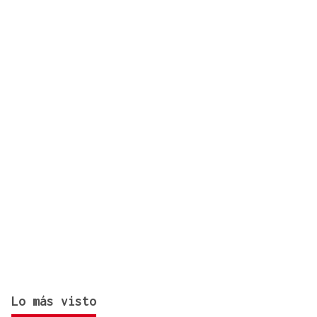
Xunqueira de Ambía se consume el doble de agua?
Lo más visto