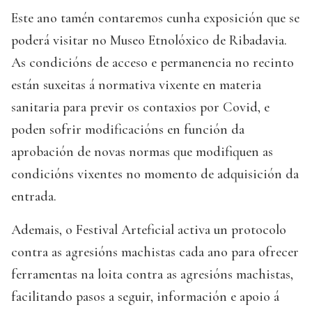
Este ano tamén contaremos cunha exposición que se
poderá visitar no Museo Etnolóxico de Ribadavia.
As condicións de acceso e permanencia no recinto
están suxeitas á normativa vixente en materia
sanitaria para previr os contaxios por Covid, e
poden sofrir modificacións en función da
aprobación de novas normas que modifiquen as
condicións vixentes no momento de adquisición da
entrada.
Ademais, o Festival Arteficial activa un protocolo
contra as agresións machistas cada ano para ofrecer
ferramentas na loita contra as agresións machistas,
facilitando pasos a seguir, información e apoio á