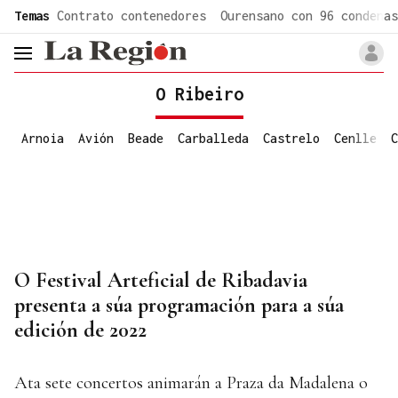
common.go-to-content
Temas
Contrato contenedores
Ourensano con 96 condenas
header.menu.open
O Ribeiro
Arnoia
Avión
Beade
Carballeda
Castrelo
Cenlle
C
O Festival Arteficial de Ribadavia
presenta a súa programación para a súa
edición de 2022
Ata sete concertos animarán a Praza da Madalena o