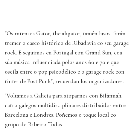
"Os intensos Gator, the aligator, tamén lusos, farán
tremer o casco histórico de Ribadavia co seu garage
rock. E seguimos en Portugal con Grand Sun, coa
súa música influenciada polos anos 60 e 70 e que
oscila entre o pop psicodélico e o garage rock con
tintes de Post Punk", recuerdan los organizadores.
"Voltamos a Galicia para atoparnos con Bifannah,
catro galegos multidisciplinares distribuidos entre
Barcelona e Londres. Poñemos o toque local co
grupo do Ribeiro Todas