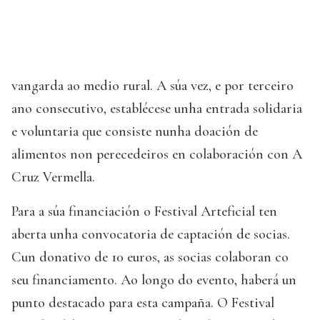
vangarda ao medio rural. A súa vez, e por terceiro
ano consecutivo, establécese unha entrada solidaria
e voluntaria que consiste nunha doación de
alimentos non perecedeiros en colaboración con A
Cruz Vermella.
Para a súa financiación o Festival Arteficial ten
aberta unha convocatoria de captación de socias.
Cun donativo de 10 euros, as socias colaboran co
seu financiamento. Ao longo do evento, haberá un
punto destacado para esta campaña. O Festival