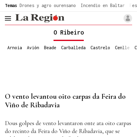
common.go-to-content
Temas
Drones y agro ourensano
Incendio en Baltar
Fes
header.menu.open
O Ribeiro
Arnoia
Avión
Beade
Carballeda
Castrelo
Cenlle
C
O vento levantou oito carpas da Feira do
Viño de Ribadavia
Dous golpes de vento levantaron onte ata oito carpas
do recinto da Feira do Viño de Ribadavia, que se