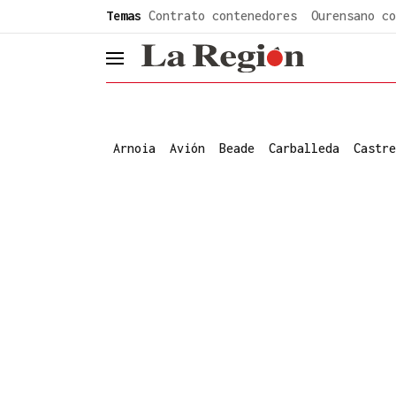
common.go-to-content
Temas
Contrato contenedores
Ourensano co
header.menu.open
Arnoia
Avión
Beade
Carballeda
Castre