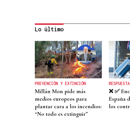
Lo último
CARTA COMPLETA
Documento | El
comunicado íntegro de los
concejales que rechazan la
PREVENCIÓN Y EXTINCIÓN
RESPUESTA
fusión fusión de Carballeda
Millán Mon pide más
❌ ✅ Encu
de Avia y Ribadavia
medios europeos para
España d
plantar cara a los incendios:
los contr
“No todo es extinguir”