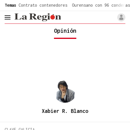
common.go-to-content
Temas
Contrato contenedores
Ourensano con 96 condenas
header.menu.open
Opinión
Xabier R. Blanco
CLAVE GALICIA