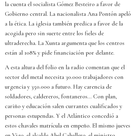
la cuenta el socialista Gómez Besteiro a favor de
Gobierno central. La nacionalista Ana Pontón apeló
a la ética. La iglesia también predica a favor de la
acogida pero sin suerte entre los fieles de
ultraderecha. La Xunta argumenta que los centros
están al 108% y pide financiación por delante.
A esta altura del folio en la radio comentan que el
sector del metal necesita 30.000 trabajadores con
urgencia y 350.000 a futuro. Hay carencia de
soldadores, caldereros, fontaneros... Con plan,
cariño y educación salen currantes cualificados y
personas estupendas. Y el Atlántico concedió a
estos chavales matrícula en empeño. El mismo jueves
en Vigo, el alcalde Abel Caballero, el ministro