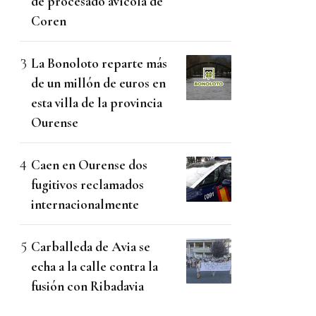
de procesado avícola de
Coren
La Bonoloto reparte más
de un millón de euros en
esta villa de la provincia
Ourense
Caen en Ourense dos
fugitivos reclamados
internacionalmente
Carballeda de Avia se
echa a la calle contra la
fusión con Ribadavia