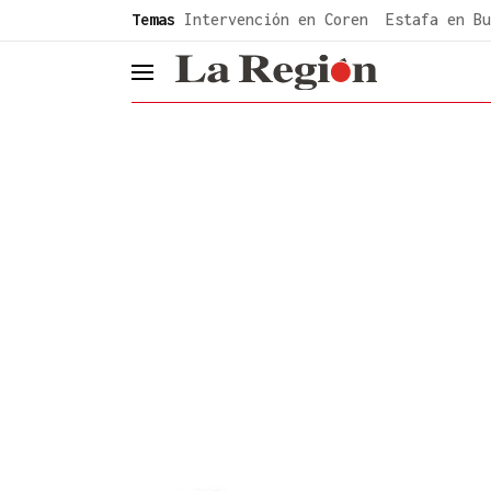
common.go-to-content
Temas
Intervención en Coren
Estafa en Bu
header.menu.open