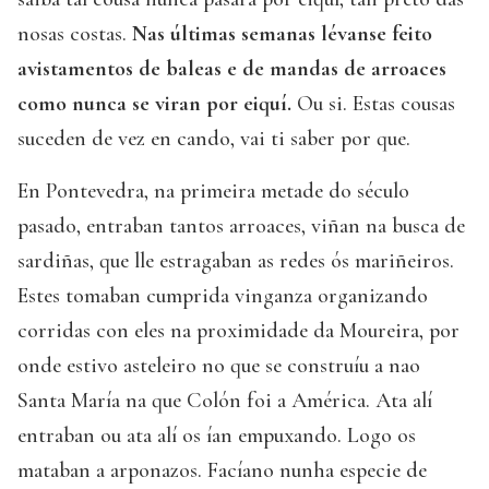
nosas costas.
Nas últimas semanas lévanse feito
avistamentos de baleas e de mandas de arroaces
como nunca se viran por eiquí.
Ou si. Estas cousas
suceden de vez en cando, vai ti saber por que.
En Pontevedra, na primeira metade do século
pasado, entraban tantos arroaces, viñan na busca de
sardiñas, que lle estragaban as redes ós mariñeiros.
Estes tomaban cumprida vinganza organizando
corridas con eles na proximidade da Moureira, por
onde estivo asteleiro no que se construíu a nao
Santa María na que Colón foi a América. Ata alí
entraban ou ata alí os ían empuxando. Logo os
mataban a arponazos. Facíano nunha especie de