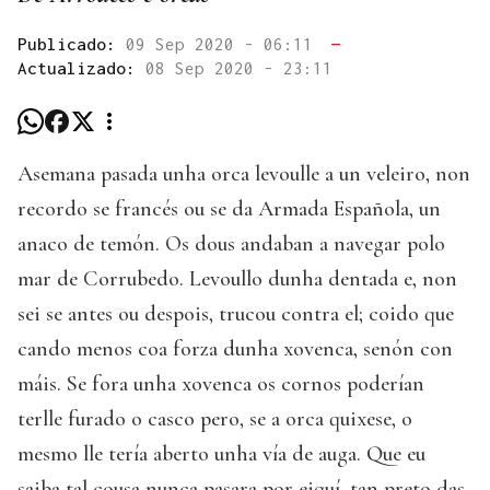
Publicado:
09 Sep 2020 - 06:11
—
Actualizado:
08 Sep 2020 - 23:11
Asemana pasada unha orca levoulle a un veleiro, non
recordo se francés ou se da Armada Española, un
anaco de temón. Os dous andaban a navegar polo
mar de Corrubedo. Levoullo dunha dentada e, non
sei se antes ou despois, trucou contra el; coido que
cando menos coa forza dunha xovenca, senón con
máis. Se fora unha xovenca os cornos poderían
terlle furado o casco pero, se a orca quixese, o
mesmo lle tería aberto unha vía de auga. Que eu
saiba tal cousa nunca pasara por eiquí, tan preto das