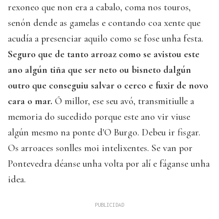
rexoneo que non era a cabalo, coma nos touros,
senón dende as gamelas e contando coa xente que
acudía a presenciar aquilo como se fose unha festa.
Seguro que de tanto arroaz como se avistou este
ano algún tiña que ser neto ou bisneto dalgún
outro que conseguiu salvar o cerco e fuxir de novo
cara o mar.
Ó millor, ese seu avó, transmitiulle a
memoria do sucedido porque este ano vir viuse
algún mesmo na ponte d'O Burgo. Debeu ir fisgar.
Os arroaces sonlles moi intelixentes. Se van por
Pontevedra déanse unha volta por alí e fáganse unha
idea.