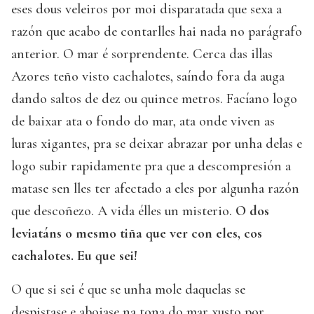
eses dous veleiros por moi disparatada que sexa a
razón que acabo de contarlles hai nada no parágrafo
anterior. O mar é sorprendente. Cerca das illas
Azores teño visto cachalotes, saíndo fora da auga
dando saltos de dez ou quince metros. Facíano logo
de baixar ata o fondo do mar, ata onde viven as
luras xigantes, pra se deixar abrazar por unha delas e
logo subir rapidamente pra que a descompresión a
matase sen lles ter afectado a eles por algunha razón
que descoñezo. A vida élles un misterio.
O dos
leviatáns o mesmo tiña que ver con eles, cos
cachalotes. Eu que sei!
O que si sei é que se unha mole daquelas se
despistase e aboiase na tona do mar xusto por