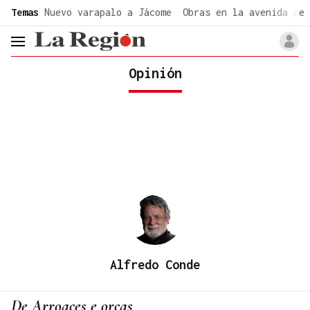
common.go-to-content
Temas
Nuevo varapalo a Jácome
Obras en la avenida de 
header.menu.open
Opinión
Alfredo Conde
De Arroaces e orcas