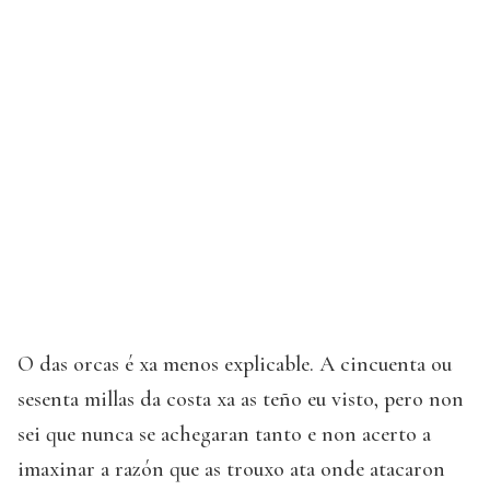
O das orcas é xa menos explicable. A cincuenta ou
sesenta millas da costa xa as teño eu visto, pero non
sei que nunca se achegaran tanto e non acerto a
imaxinar a razón que as trouxo ata onde atacaron