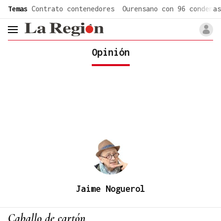
common.go-to-content
Temas
Contrato contenedores
Ourensano con 96 condenas
header.menu.open
Opinión
Jaime Noguerol
Caballo de cartón