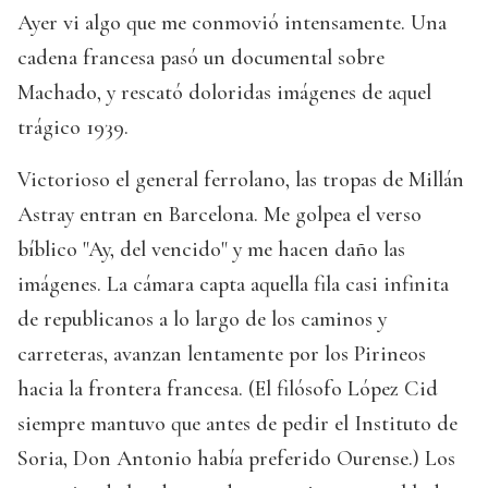
Ayer vi algo que me conmovió intensamente. Una
cadena francesa pasó un documental sobre
Machado, y rescató doloridas imágenes de aquel
trágico 1939.
Victorioso el general ferrolano, las tropas de Millán
Astray entran en Barcelona. Me golpea el verso
bíblico "Ay, del vencido" y me hacen daño las
imágenes. La cámara capta aquella fila casi infinita
de republicanos a lo largo de los caminos y
carreteras, avanzan lentamente por los Pirineos
hacia la frontera francesa. (El filósofo López Cid
siempre mantuvo que antes de pedir el Instituto de
Soria, Don Antonio había preferido Ourense.) Los