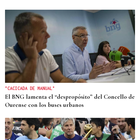
Itxu Díaz
CRÓNICAS DE VERANO
El doble bikini como filosofía de vida
"CACICADA DE MANUAL"
El BNG lamenta el “despropósito” del Concello de
Ourense con los buses urbanos