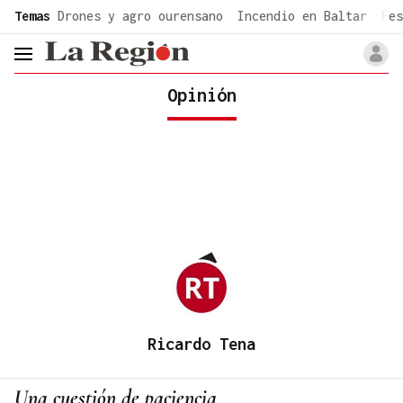
common.go-to-content
Temas
Drones y agro ourensano
Incendio en Baltar
Fes
header.menu.open
Opinión
Ricardo Tena
Una cuestión de paciencia