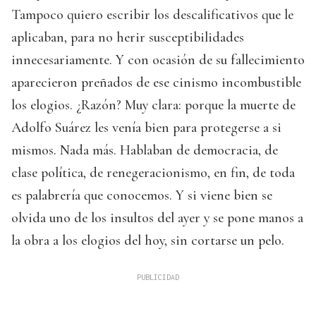
Tampoco quiero escribir los descalificativos que le
aplicaban, para no herir susceptibilidades
innecesariamente. Y con ocasión de su fallecimiento
aparecieron preñados de ese cinismo incombustible
los elogios. ¿Razón? Muy clara: porque la muerte de
Adolfo Suárez les venía bien para protegerse a si
mismos. Nada más. Hablaban de democracia, de
clase política, de renegeracionismo, en fin, de toda
es palabrería que conocemos. Y si viene bien se
olvida uno de los insultos del ayer y se pone manos a
la obra a los elogios del hoy, sin cortarse un pelo.