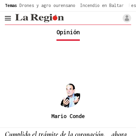
common.go-to-content
Temas
Drones y agro ourensano
Incendio en Baltar
Fes
header.menu.open
Opinión
Mario Conde
Cumplido el trámite de la coronación, ahora