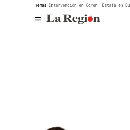
common.go-to-content
Temas
Intervención en Coren
Estafa en Bu
header.menu.open