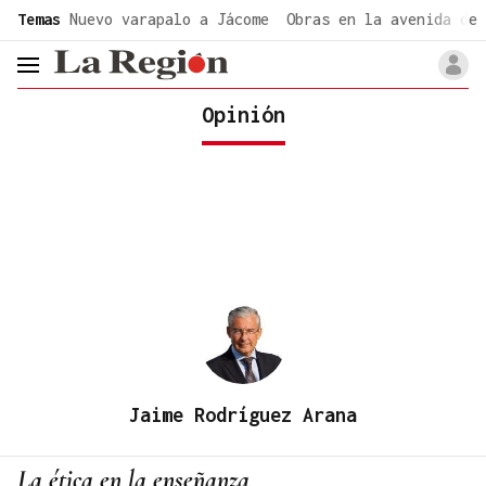
common.go-to-content
Temas
Nuevo varapalo a Jácome
Obras en la avenida de 
header.menu.open
Opinión
Jaime Rodríguez Arana
La ética en la enseñanza