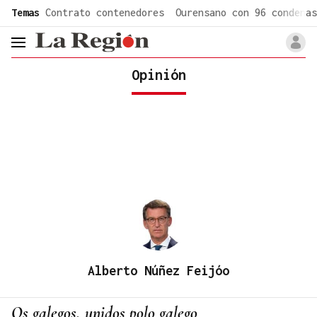
common.go-to-content
Temas
Contrato contenedores
Ourensano con 96 condenas
header.menu.open
Opinión
Alberto Núñez Feijóo
Os galegos, unidos polo galego