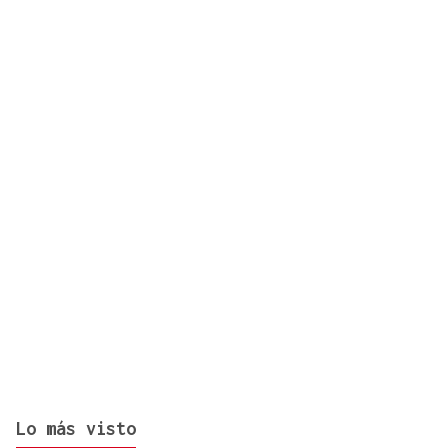
Un accidente en la N-525 a su paso por Vilardevós
se salda con un herido en una pierna
Lo más visto