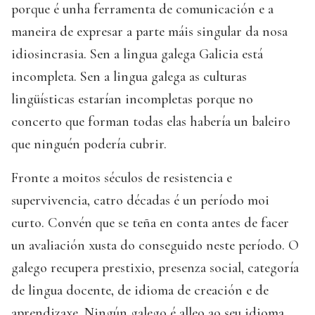
porque é unha ferramenta de comunicación e a
maneira de expresar a parte máis singular da nosa
idiosincrasia. Sen a lingua galega Galicia está
incompleta. Sen a lingua galega as culturas
lingüísticas estarían incompletas porque no
concerto que forman todas elas habería un baleiro
que ninguén podería cubrir.
Fronte a moitos séculos de resistencia e
supervivencia, catro décadas é un período moi
curto. Convén que se teña en conta antes de facer
un avaliación xusta do conseguido neste período. O
galego recupera prestixio, presenza social, categoría
de lingua docente, de idioma de creación e de
aprendizaxe. Ningún galego é alleo ao seu idioma,