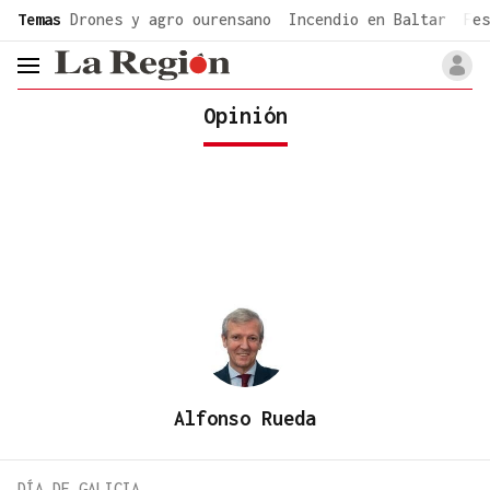
common.go-to-content
Temas
Drones y agro ourensano
Incendio en Baltar
Fes
header.menu.open
Opinión
Alfonso Rueda
DÍA DE GALICIA