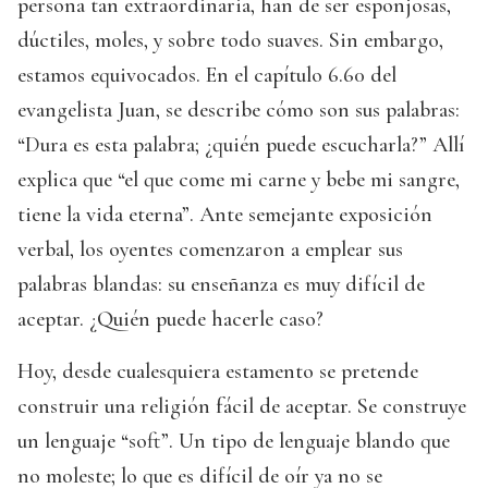
persona tan extraordinaria, han de ser esponjosas,
dúctiles, moles, y sobre todo suaves. Sin embargo,
estamos equivocados. En el capítulo 6.60 del
evangelista Juan, se describe cómo son sus palabras:
“Dura es esta palabra; ¿quién puede escucharla?” Allí
explica que “el que come mi carne y bebe mi sangre,
tiene la vida eterna”. Ante semejante exposición
verbal, los oyentes comenzaron a emplear sus
palabras blandas: su enseñanza es muy difícil de
aceptar. ¿Quién puede hacerle caso?
Hoy, desde cualesquiera estamento se pretende
construir una religión fácil de aceptar. Se construye
un lenguaje “soft”. Un tipo de lenguaje blando que
no moleste; lo que es difícil de oír ya no se