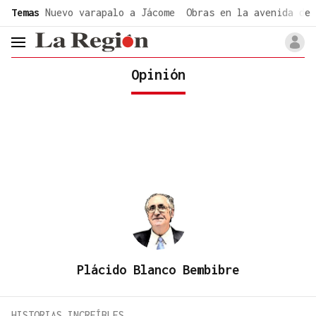
common.go-to-content
Temas
Nuevo varapalo a Jácome
Obras en la avenida de 
header.menu.open
Opinión
Plácido Blanco Bembibre
HISTORIAS INCREÍBLES