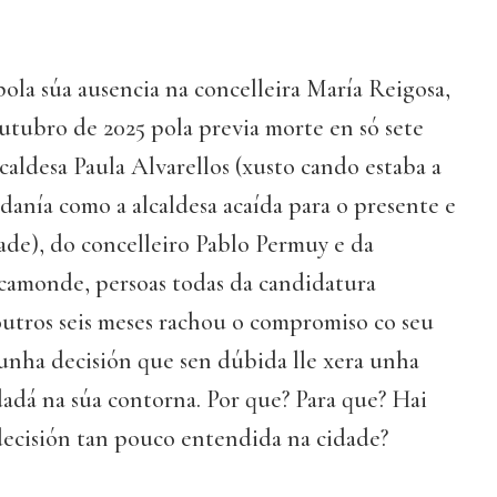
 pola súa ausencia na concelleira María Reigosa,
utubro de 2025 pola previa morte en só sete
lcaldesa Paula Alvarellos (xusto cando estaba a
adanía como a alcaldesa acaída para o presente e
ade), do concelleiro Pablo Permuy e da
acamonde, persoas todas da candidatura
outros seis meses rachou o compromiso co seu
unha decisión que sen dúbida lle xera unha
adá na súa contorna. Por que? Para que? Hai
decisión tan pouco entendida na cidade?