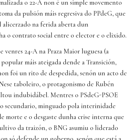
rmalizada o 22-A non é un simple movemento
ntoma da pulsión máis regresiva do PPdeG, que
 alicerzado na ferida aberta dun
a o contrato social entre o elector e o elixido.
e venres 24-A na Praza Maior luguesa (a
popular máis ateigada dende a Transición,
non foi un rito de despedida, senón un acto de
 Nese taboleiro, o protagonismo de Rubén
ultou indubidábel. Mentres o PSdeG-PSOE
no secundario, minguado pola interinidade
de morte e o desgaste dunha crise interna que
cultivo da traizón, o BNG asumiu o liderado
non só defende un goberno, senón que está a