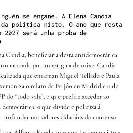
inguén se engane. A Elena Candia
ida política nisto. O ano que resta
e 2027 será unha proba de
a
na Candia, beneficiaria desta antidemocrática
turo marcada por un estigma de orixe. Candia
dicalizada que encarnan Miguel Tellado e Paula
exemoniza o relato de Feijóo en Madrid e o de
PP do “todo vale”, o que prefire acceder ao
 democrática, o que divide e polariza á
 profundar nos valores cidadáns do consenso.
 soa. Alfonso Rueda, que non lle deu o visto e