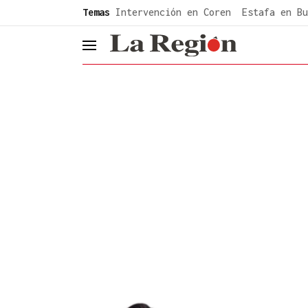
common.go-to-content
Temas
Intervención en Coren
Estafa en Bu
header.menu.open