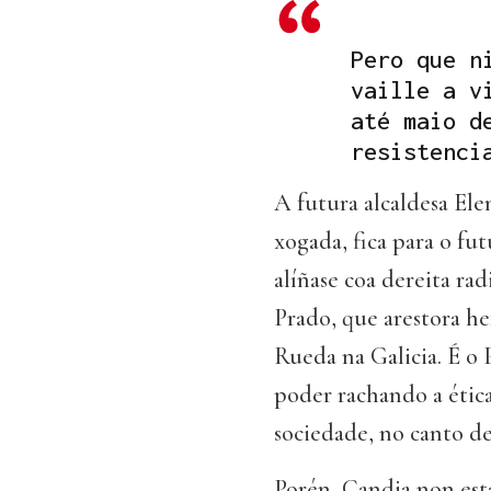
Pero que n
vaille a v
até maio d
resistenci
A futura alcaldesa Ele
xogada, fica para o fu
alíñase coa dereita ra
Prado, que arestora h
Rueda na Galicia. É o 
poder rachando a ética
sociedade, no canto de
Porén, Candia non está