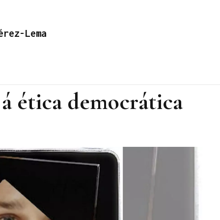
érez-Lema
 á ética democrática