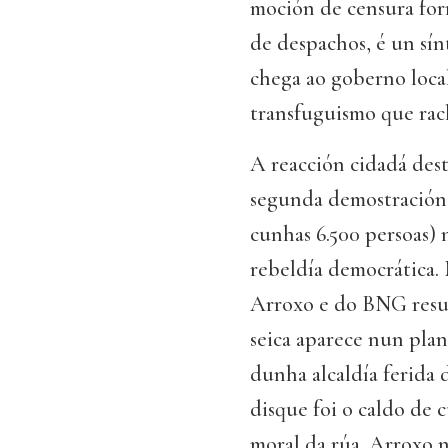
moción de censura fo
de despachos, é un sí
chega ao goberno local
transfuguismo que rach
A reacción cidadá dest
segunda demostración 
cunhas 6.500 persoas) 
rebeldía democrática.
Arroxo e do BNG res
seica aparece nun pla
dunha alcaldía ferida 
disque foi o caldo de 
moral da rúa. Arroxo 