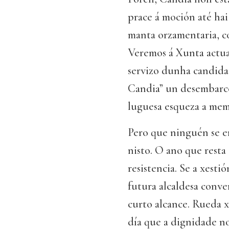
prace á moción até hai
manta orzamentaria, co
Veremos á Xunta actua
servizo dunha candidat
Candia” un desembarco
luguesa esqueza a mem
Pero que ninguén se en
nisto. O ano que resta
resistencia. Se a xesti
futura alcaldesa conve
curto alcance. Rueda x
día que a dignidade non