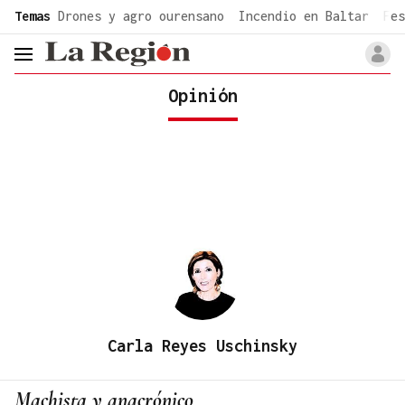
common.go-to-content
Temas
Drones y agro ourensano
Incendio en Baltar
Fes
header.menu.open
Opinión
Carla Reyes Uschinsky
Machista y anacrónico