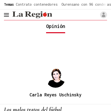
common.go-to-content
Temas
Contrato contenedores
Ourensano con 96 condenas
header.menu.open
Opinión
Carla Reyes Uschinsky
Los malos tratos del fútbol