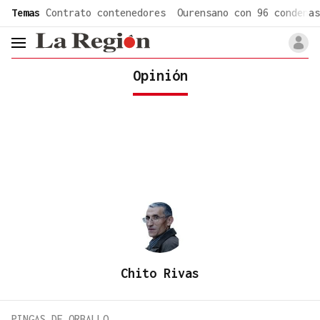
common.go-to-content
Temas
Contrato contenedores
Ourensano con 96 condenas
header.menu.open
Opinión
Chito Rivas
PINGAS DE ORBALLO