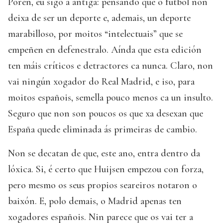
Porén, eu sigo á antiga: pensando que o fútbol non
deixa de ser un deporte e, ademais, un deporte
marabilloso, por moitos “intelectuais” que se
empeñen en defenestralo. Aínda que esta edición
ten máis críticos e detractores ca nunca. Claro, non
vai ningún xogador do Real Madrid, e iso, para
moitos españois, semella pouco menos ca un insulto.
Seguro que non son poucos os que xa desexan que
España quede eliminada ás primeiras de cambio.
Non se decatan de que, este ano, entra dentro da
lóxica. Si, é certo que Huijsen empezou con forza,
pero mesmo os seus propios seareiros notaron o
baixón. E, polo demais, o Madrid apenas ten
xogadores españois. Nin parece que os vai ter a