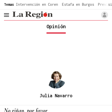
common.go-to-content
Temas
Intervención en Coren
Estafa en Burgos
Previsi
header.menu.open
Opinión
Julia Navarro
No riñan, por favor