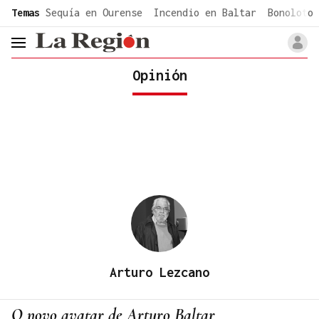
common.go-to-content
Temas
Sequía en Ourense
Incendio en Baltar
Bonoloto 
header.menu.open
Opinión
Arturo Lezcano
O novo avatar de Arturo Baltar