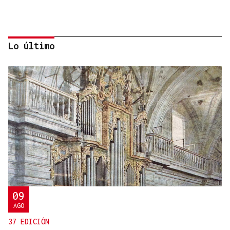
Lo último
Jenaro Castro
TRAZADO HORIZONTAL
El sueño de una noche de verano
09
AGO
37 EDICIÓN