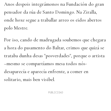
Anos despois integrámonos na Fundación do gran
pensador da rúa de Santo Domingo. Na Ziralla,
onde hoxe segue a traballar arreo os eidos abertos
polo Mestre.
Por iso, cando de madrugada soubemos que chegara
a hora do pasamento do Baltar, crimos que quizá se
trataba dunha desas "posverdades", porque o artista
–mesmo se compartíamos mesa todos nós-
desaparecía e aparecía enfrente, a comer en
solitario, mais ben visibel.