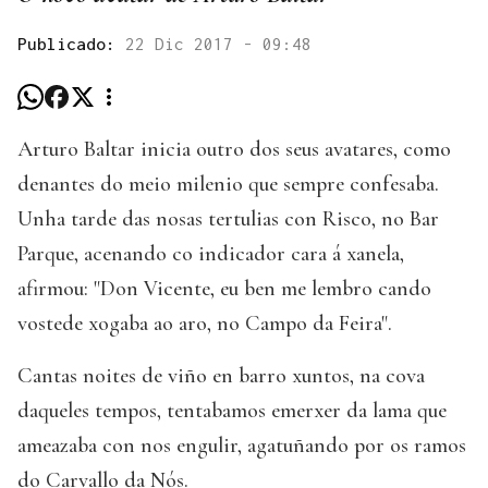
Publicado:
22 Dic 2017 - 09:48
Arturo Baltar inicia outro dos seus avatares, como
denantes do meio milenio que sempre confesaba.
Unha tarde das nosas tertulias con Risco, no Bar
Parque, acenando co indicador cara á xanela,
afirmou: "Don Vicente, eu ben me lembro cando
vostede xogaba ao aro, no Campo da Feira".
Cantas noites de viño en barro xuntos, na cova
daqueles tempos, tentabamos emerxer da lama que
ameazaba con nos engulir, agatuñando por os ramos
do Carvallo da Nós.