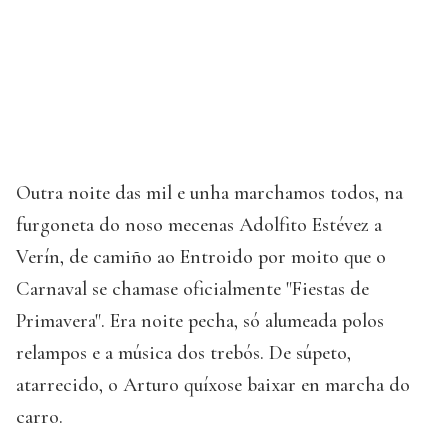
Outra noite das mil e unha marchamos todos, na
furgoneta do noso mecenas Adolfito Estévez a
Verín, de camiño ao Entroido por moito que o
Carnaval se chamase oficialmente "Fiestas de
Primavera". Era noite pecha, só alumeada polos
relampos e a música dos trebós. De súpeto,
atarrecido, o Arturo quíxose baixar en marcha do
carro.