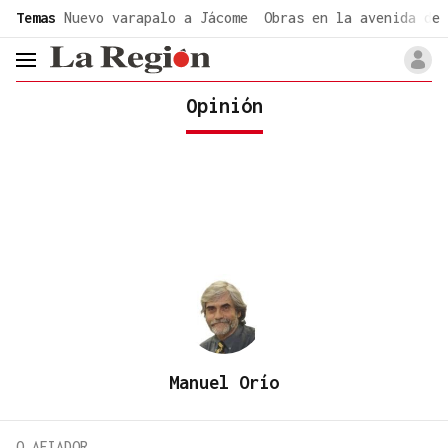
common.go-to-content
Temas
Nuevo varapalo a Jácome
Obras en la avenida de 
header.menu.open
Opinión
Manuel Orío
O AFIADOR