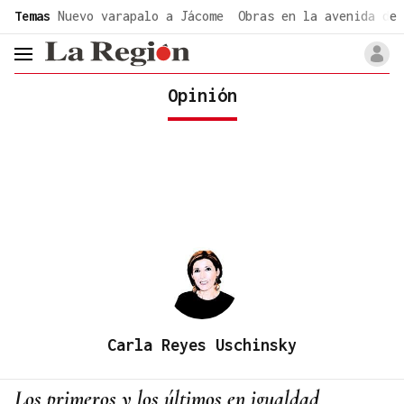
common.go-to-content
Temas
Nuevo varapalo a Jácome
Obras en la avenida de 
header.menu.open
Opinión
Carla Reyes Uschinsky
Los primeros y los últimos en igualdad