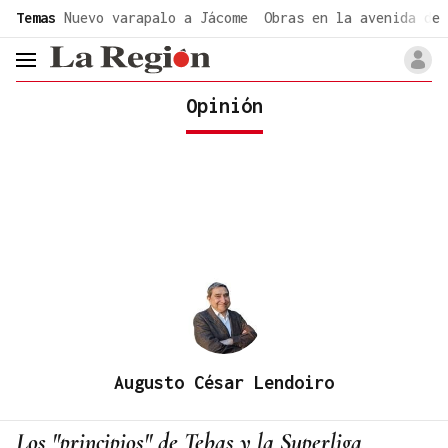
common.go-to-content
Temas
Nuevo varapalo a Jácome
Obras en la avenida de 
header.menu.open
Opinión
Augusto César Lendoiro
Los "principios" de Tebas y la Superliga