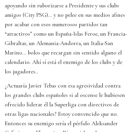
apoyando sin ruborizarse a Presidente y sus clubs
amigos (City PSG)... y no pelee en sus medios afines
por acabar con esos numerosos partidos tan
“atractivos” como un España-Islas Feroe, un Francia-
Gibraltar, un Alemania-Andorra, un Italia-San
Marino... bolos que recargan sin sentido alguno el
calendario. Ahí sí está el enemigo de los clubs y de
los jugadores..
¿Actuaría Javier Tebas con esa agresividad contra
los grandes clubs españoles si al oscense le hubiesen
ofrecido liderar él la Superliga con directivos de
otras ligas nacionales? Estoy convencido que no.
Entonces su enemigo sería el pérfido Aleksander