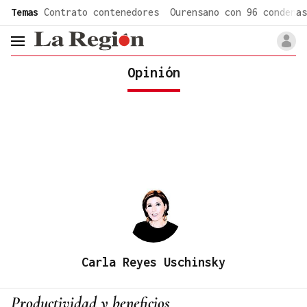
common.go-to-content
Temas
Contrato contenedores
Ourensano con 96 condenas
header.menu.open
Opinión
Carla Reyes Uschinsky
Productividad y beneficios