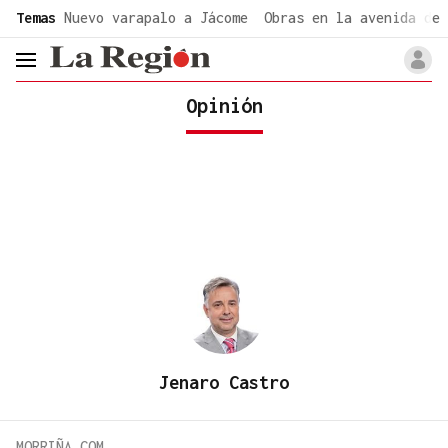
common.go-to-content
Temas
Nuevo varapalo a Jácome
Obras en la avenida de 
header.menu.open
Opinión
Jenaro Castro
MORRIÑA.COM