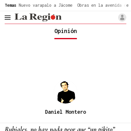
common.go-to-content
Temas
Nuevo varapalo a Jácome
Obras en la avenida de 
header.menu.open
Opinión
Daniel Montero
Rubiales, no hay nada peor que “un pikito”