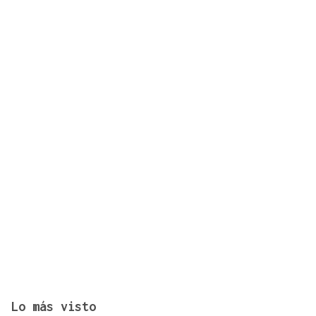
China moviliza 7.200 millones para sostener la
Bolsa y reforzar sus sectores tecnológicos
Lo más visto