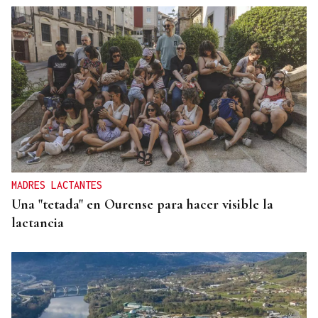
Pilar Cernuda
CRÓNICA PERSONAL
El empeño del rey con Ceuta
MADRES LACTANTES
Una "tetada" en Ourense para hacer visible la
lactancia