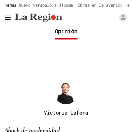
common.go-to-content
Temas
Nuevo varapalo a Jácome
Obras en la avenida de 
header.menu.open
Opinión
Victoria Lafora
Shock de modernidad