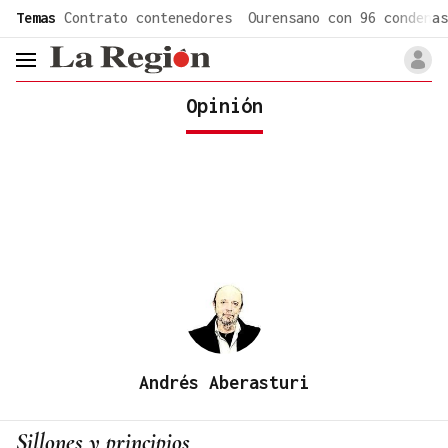
common.go-to-content
Temas
Contrato contenedores
Ourensano con 96 condenas
header.menu.open
Opinión
Andrés Aberasturi
Sillones y principios