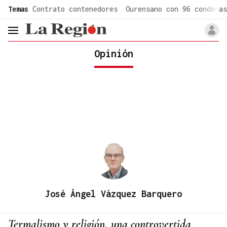
common.go-to-content
Temas
Contrato contenedores
Ourensano con 96 condenas
header.menu.open
Opinión
José Ángel Vázquez Barquero
Termalismo y religión, una controvertida