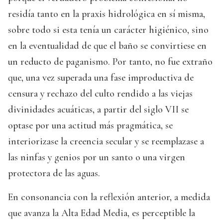
residía tanto en la praxis hidrológica en sí misma,
sobre todo si esta tenía un carácter higiénico, sino
en la eventualidad de que el baño se convirtiese en
un reducto de paganismo. Por tanto, no fue extraño
que, una vez superada una fase improductiva de
censura y rechazo del culto rendido a las viejas
divinidades acuáticas, a partir del siglo VII se
optase por una actitud más pragmática, se
interiorizase la creencia secular y se reemplazase a
las ninfas y genios por un santo o una virgen
protectora de las aguas.
En consonancia con la reflexión anterior, a medida
que avanza la Alta Edad Media, es perceptible la