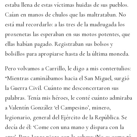
estaba llena de estas víctimas huidas de sus pueblos.
Caían en manos de chulos que las maltrataban. No
está mal recordarlo: a las tres de la madrugada los
proxenetas las esperaban en sus motos potentes, que
ellas habían pagado. Registraban sus bolsos y
bolsillos para apropiarse hasta de la última moneda.
Pero volvamos a Carrillo, le digo a mis contertulios:
“Mientras caminábamos hacia el San Miguel, surgió
la Guerra Civil. Cuánto me desconcertaron sus
palabras. Tenía mis héroes, le conté cuánto admiraba
a Valentín González ‘el Campesino’, minero,
legionario, general del Ejército de la República. Se
decía de él: ‘Come con una mano y dispara con la
otra’. Pero Jorge niega con la cabeza: ‘No es como tú