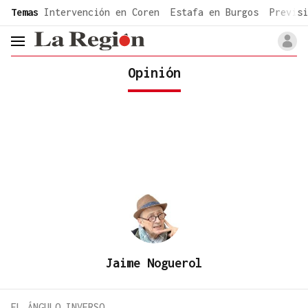
common.go-to-content
Temas
Intervención en Coren
Estafa en Burgos
Previsi
header.menu.open
Opinión
Jaime Noguerol
EL ÁNGULO INVERSO