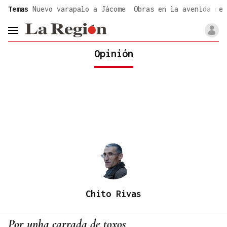
common.go-to-content
Temas
Nuevo varapalo a Jácome
Obras en la avenida de 
header.menu.open
Opinión
Chito Rivas
Por unha carrada de toxos