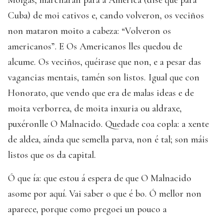
Cuba) de moi cativos e, cando volveron, os veciños
non mataron moito a cabeza: “Volveron os
americanos”. E Os Americanos lles quedou de
alcume. Os veciños, quéirase que non, e a pesar das
vagancias mentais, tamén son listos. Igual que con
Honorato, que vendo que era de malas ideas e de
moita verborrea, de moita inxuria ou aldraxe,
puxéronlle O Malnacido. Quedade coa copla: a xente
de aldea, aínda que semella parva, non é tal; son máis
listos que os da capital.
Ó que ía: que estou á espera de que O Malnacido
asome por aquí. Vai saber o que é bo. Ó mellor non
aparece, porque como pregoei un pouco a