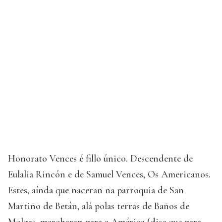
Honorato Vences é fillo único. Descendente de
Eulalia Rincón e de Samuel Vences, Os Americanos.
Estes, aínda que naceran na parroquia de San
Martiño de Betán, alá polas terras de Baños de
Molgas, marcharan para a América (dise que para