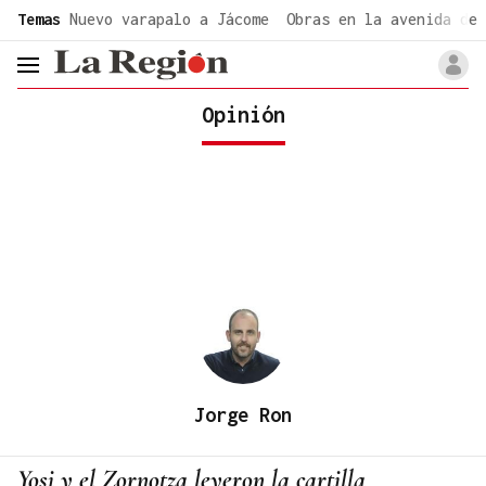
common.go-to-content
Temas
Nuevo varapalo a Jácome
Obras en la avenida de 
header.menu.open
Opinión
Jorge Ron
Yosi y el Zornotza leyeron la cartilla