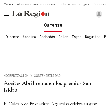
common.go-to-content
Temas
Intervención en Coren
Estafa en Burgos
Previsi
header.menu.open
Ourense
Ourense
Amoeiro
Barbadás
Coles
Esgos
Nogueira
P
MODERNIZACIÓN Y SOSTENIBILIDAD
Aceites Abril reina en los premios San
Isidro
El Colexio de Enxeñeiros Agrícolas celebra su gran