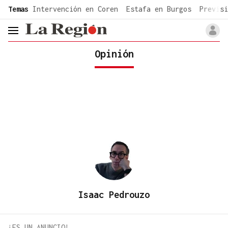
common.go-to-content
Temas
Intervención en Coren
Estafa en Burgos
Previsi
header.menu.open
Opinión
Isaac Pedrouzo
¡ES UN ANUNCIO!