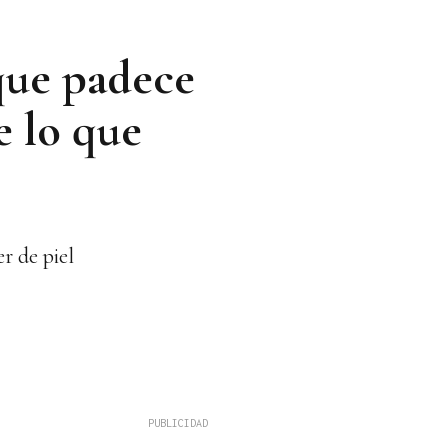
 que padece
e lo que
r de piel