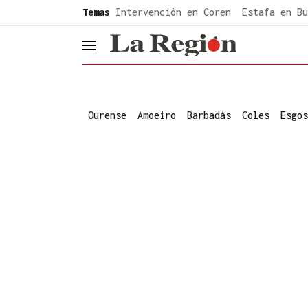
common.go-to-content
Temas
Intervención en Coren
Estafa en Bu
header.menu.open
Ourense
Amoeiro
Barbadás
Coles
Esgos