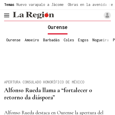
common.go-to-content
Temas
Nuevo varapalo a Jácome
Obras en la avenida de 
header.menu.open
Ourense
Ourense
Amoeiro
Barbadás
Coles
Esgos
Nogueira
P
APERTURA CONSULADO HONORÍFICO DE MÉXICO
Alfonso Rueda llama a “fortalecer o
retorno da diáspora”
Alfonso Rueda destaca en Ourense la apertura del