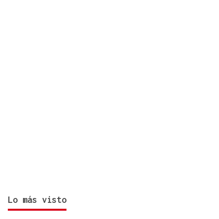
del 12 de agosto? Consulta el horario y el mapa
por ciudades
Lo más visto