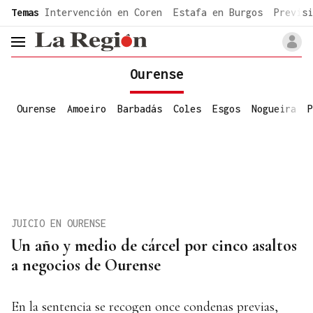
common.go-to-content
Temas
Intervención en Coren
Estafa en Burgos
Previsi
header.menu.open
Ourense
Ourense
Amoeiro
Barbadás
Coles
Esgos
Nogueira
P
JUICIO EN OURENSE
Un año y medio de cárcel por cinco asaltos
a negocios de Ourense
En la sentencia se recogen once condenas previas,