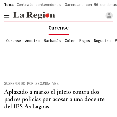
common.go-to-content
Temas
Contrato contenedores
Ourensano con 96 condenas
header.menu.open
Ourense
Ourense
Amoeiro
Barbadás
Coles
Esgos
Nogueira
P
SUSPENDIDO POR SEGUNDA VEZ
Aplazado a marzo el juicio contra dos
padres policías por acosar a una docente
del IES As Lagoas