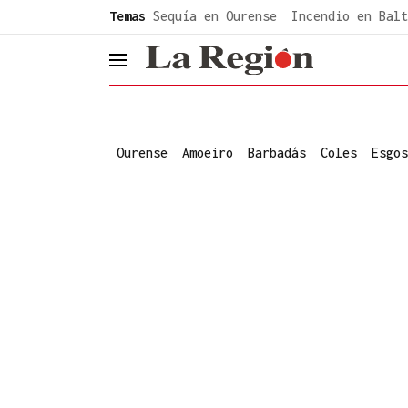
common.go-to-content
Temas
Sequía en Ourense
Incendio en Balt
header.menu.open
Ourense
Amoeiro
Barbadás
Coles
Esgos