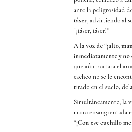
ante la peligrosidad de
táser
, advirtiendo al s
“¡táser, táser!”.
A la voz de “¡alto, ma
inmediatamente y no 
que aún portara el arm
cacheo no se le encont
tirado en el suelo, del
Simultáneamente, la ví
mano ensangrentada en
“¡Con ese cuchillo me 