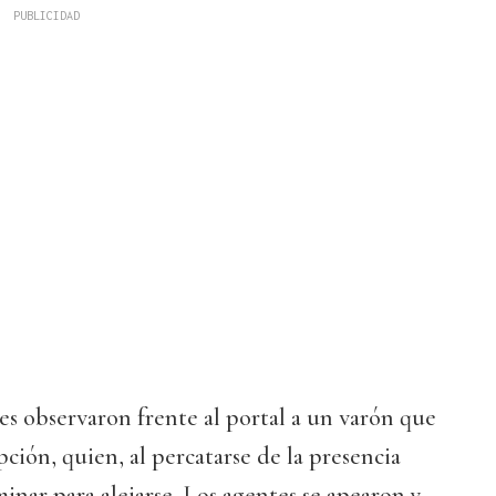
tes observaron frente al portal a un varón que
pción, quien, al percatarse de la presencia
inar para alejarse. Los agentes se apearon y,