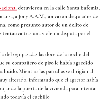
Nacional
detuvieron en la calle Santa Eufemia
,
amansa, a Jony A.A.M.,
un varón de 40 años
de
ana,
como presunto autor de un delito de
 tentativa
tras una violenta disputa por el
ala del 091 pasadas las doce de la noche del
que
su compañero de piso le había agredido
ía huido.
Mientras las patrullas se dirigían al
, muy alterado, informando que el agresor había
ujando la puerta de la vivienda para intentar
ndo todavía el cuchillo.