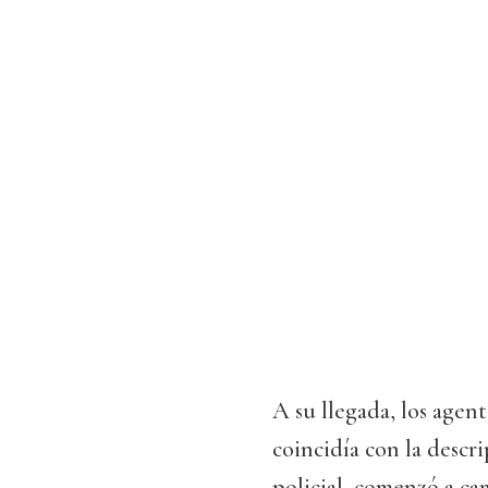
A su llegada, los agen
coincidía con la descri
policial, comenzó a cam