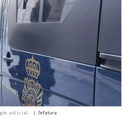
rgón policial.
|
Jefatura