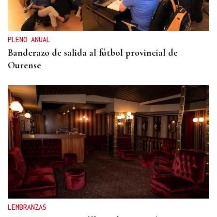
Baltar y Delgado trasladan su "apoyo" a Ana
Méndez como una "excelente candidata" a la
Alcaldía de Ourense
PLENO ANUAL
Banderazo de salida al fútbol provincial de
Ourense
LEMBRANZAS