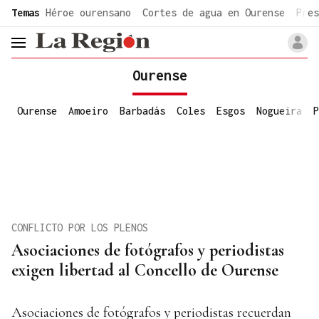
common.go-to-content
Temas
Héroe ourensano
Cortes de agua en Ourense
Pres
header.menu.open
Ourense
Ourense
Amoeiro
Barbadás
Coles
Esgos
Nogueira
P
CONFLICTO POR LOS PLENOS
Asociaciones de fotógrafos y periodistas
exigen libertad al Concello de Ourense
Asociaciones de fotógrafos y periodistas recuerdan