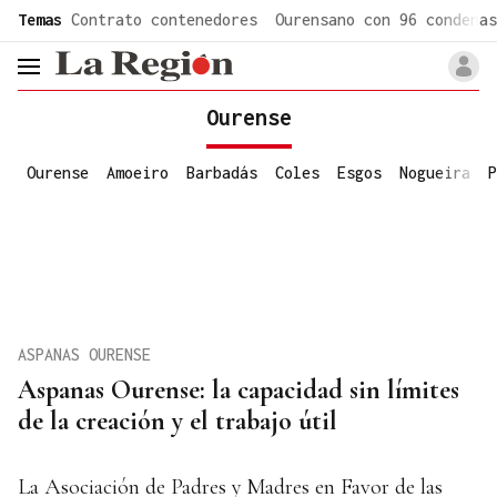
common.go-to-content
Temas
Contrato contenedores
Ourensano con 96 condenas
header.menu.open
Ourense
Ourense
Amoeiro
Barbadás
Coles
Esgos
Nogueira
P
ASPANAS OURENSE
Aspanas Ourense: la capacidad sin límites
de la creación y el trabajo útil
La Asociación de Padres y Madres en Favor de las