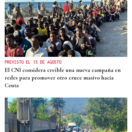
ANULADA A GAVILANES
Nuevo varapalo a Jácome: tumban la adjudicación
del autobús urbano de Ourense
PREVISTO EL 15 DE AGOSTO
El CNI considera creíble una nueva campaña en
redes para promover otro cruce masivo hacia
Ceuta