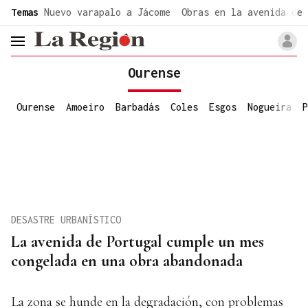
common.go-to-content
Temas
Nuevo varapalo a Jácome
Obras en la avenida de 
header.menu.open
Ourense
Ourense
Amoeiro
Barbadás
Coles
Esgos
Nogueira
P
DESASTRE URBANÍSTICO
La avenida de Portugal cumple un mes
congelada en una obra abandonada
La zona se hunde en la degradación, con problemas