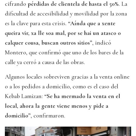
cifrando
pérdidas de clientela de hasta el 50%
. La
dificultad de accesibilidad y movilidad por la zona
es la clave para esta crisis.
“Aínda que a xente
queira vir, xa lle soa mal, por se hai un atasco o
calquer cousa, buscan outros sitios”
, indicó
Montero, que confirmó que uno de los bares de la
calle ya cerró a causa de las obras.
Algunos locales sobreviven gracias a la venta online
o a los pedidos a domicilio, como es el caso del
Kebab Lamizan:
“Se ha mermado la venta en el
local, ahora la gente viene menos y pide a
domicilio”
, confirmaron.