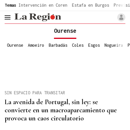
common.go-to-content
Temas
Intervención en Coren
Estafa en Burgos
Previsi
header.menu.open
Ourense
Ourense
Amoeiro
Barbadás
Coles
Esgos
Nogueira
P
SIN ESPACIO PARA TRANSITAR
La avenida de Portugal, sin ley: se
convierte en un macroaparcamiento que
provoca un caos circulatorio