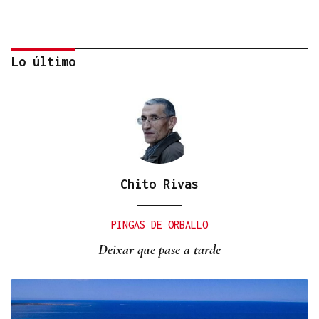
Lo último
Chito Rivas
JUICIO EN OURENSE
El ourensano de las 96 condenas suma una más
PINGAS DE ORBALLO
Deixar que pase a tarde