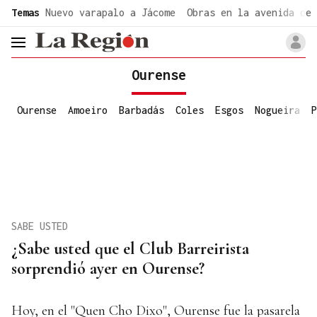
common.go-to-content
Temas
Nuevo varapalo a Jácome
Obras en la avenida de 
header.menu.open
Ourense
Ourense
Amoeiro
Barbadás
Coles
Esgos
Nogueira
P
SABE USTED
¿Sabe usted que el Club Barreirista
sorprendió ayer en Ourense?
Hoy, en el "Quen Cho Dixo", Ourense fue la pasarela